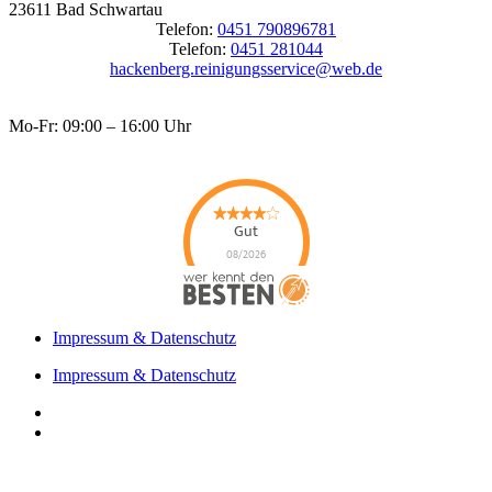
23611 Bad Schwartau
Telefon:
0451 790896781
Telefon:
0451 281044
hackenberg.reinigungsservice@web.de
Mo-Fr: 09:00 – 16:00 Uhr
Gut
08/2026
Teppichreinigung
Hackenberg
hat
4.2
von
5
Sternen |
27
Teppichreinigung
Impressum & Datenschutz
Hackenberg
Bewertungen
auf
Impressum & Datenschutz
werkenntdenBESTEN.de