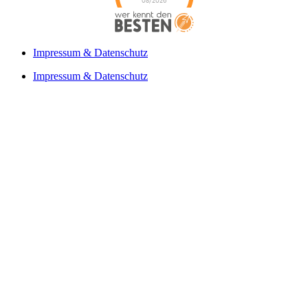
08/2026
Teppichreinigung
Hackenberg
hat
4.2
von
5
Sternen |
27
Teppichreinigung
Impressum & Datenschutz
Hackenberg
Bewertungen
auf
Impressum & Datenschutz
werkenntdenBESTEN.de